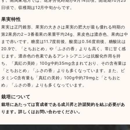
す。
南関東地方では、花芽分化時期が9月14日頃。開花期10月25
日頃で、収穫期は12月中旬からです。
果実特性
果実は正円錐形、果実の大きさは果実の肥大が最も優れる時期の
第2果房の2～3番着果の果重平均24g、果皮色は濃赤色、果肉は中
まで赤いです。
糖度は11.7度前後、酸度は0.56度前後、糖酸比は
20.9で、「とちおとめ」や「ふさの香」よりも高く、常に甘く感
じます。
濃赤色の色素であるアントシアニンは抗酸化作用を持
ち、「真紅の美鈴」100g中約35mg含まれており、その含有量は
「とちおとめ」「ふさの香」よりも多くなっています。
また、ビ
タミンC含有量も「真紅の美鈴」100g中約79mgと「とちおと
め」「ふさの香」よりも多くなっています。
栽培について
栽培にあたっては育成者である成川昇と許諾契約を結ぶ必要があ
ります。
詳しくはお問い合わせください。