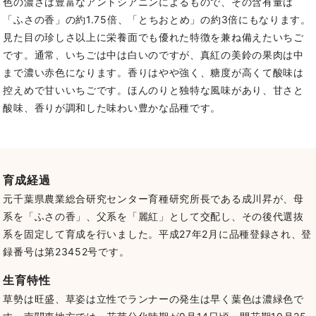
色の濃さは豊富なアントシアニンによるもので、その含有量は
「ふさの香」の約1.75倍、「とちおとめ」の約3倍にもなります。
見た目の珍しさ以上に栄養面でも優れた特徴を兼ね備えたいちご
です。
通常、いちごは中は白いのですが、真紅の美鈴の果肉は中
まで濃い赤色になります。
香りはやや強く、糖度が高くて酸味は
控えめで甘いいちごです。ほんのりと独特な風味があり、甘さと
酸味、香りが調和した味わい豊かな品種です。
育成経過
元千葉県農業総合研究センター育種研究所長である成川昇が、母
系を「ふさの香」、父系を「麗紅」として交配し、その後代選抜
系を固定して育成を行いました。
平成27年2月に品種登録され、登
録番号は第23452号です。
生育特性
草勢は旺盛、草姿は立性でランナーの発生は早く葉色は濃緑色で